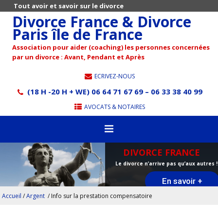
Tout avoir et savoir sur le divorce
Divorce France & Divorce
Paris île de France
Association pour aider (coaching) les personnes concernées
par un divorce : Avant, Pendant et Après
ECRIVEZ-NOUS
(18 H -20 H + WE) 06 64 71 67 69 – 06 33 38 40 99
AVOCATS & NOTAIRES
DIVORCE FRANCE
Le divorce n’arrive pas qu’aux autres !
En savoir +
Accueil
/
Argent
/
Info sur la prestation compensatoire