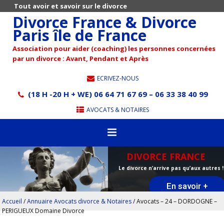
Tout avoir et savoir sur le divorce
Divorce France & Divorce
Paris île de France
Association pour aider (coaching) les personnes concernées
par un divorce : Avant, Pendant et Après
ECRIVEZ-NOUS
(18 H -20 H + WE) 06 64 71 67 69 – 06 33 38 40 99
AVOCATS & NOTAIRES
DIVORCE FRANCE
Le divorce n’arrive pas qu’aux autres !
En savoir +
Accueil
/
Annuaire Avocats divorce & Notaires
/
Avocats – 24 – DORDOGNE –
PERIGUEUX Domaine Divorce