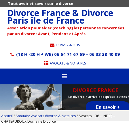
Tout avoir et savoir sur le divorce
Divorce France & Divorce
Paris île de France
Association pour aider (coaching) les personnes concernées
par un divorce : Avant, Pendant et Après
ECRIVEZ-NOUS
(18 H -20 H + WE) 06 64 71 67 69 – 06 33 38 40 99
AVOCATS & NOTAIRES
DIVORCE FRANCE
Le divorce n’arrive pas qu’aux autres !
En savoir +
Accueil
/
Annuaire Avocats divorce & Notaires
/
Avocats – 36 – INDRE –
CHATEAUROUX Domaine Divorce