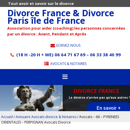
Tout avoir et savoir sur le divorce
Divorce France & Divorce
Paris île de France
Association pour aider (coaching) les personnes concernées
par un divorce : Avant, Pendant et Après
ECRIVEZ-NOUS
(18 H -20 H + WE) 06 64 71 67 69 – 06 33 38 40 99
AVOCATS & NOTAIRES
DIVORCE FRANCE
Le divorce n’arrive pas qu’aux autres !
En savoir +
Accueil
/
Annuaire Avocats divorce & Notaires
/
Avocats – 66 – PYRENEES
ORIENTALES – PERPIGNAN Avocats Divorce