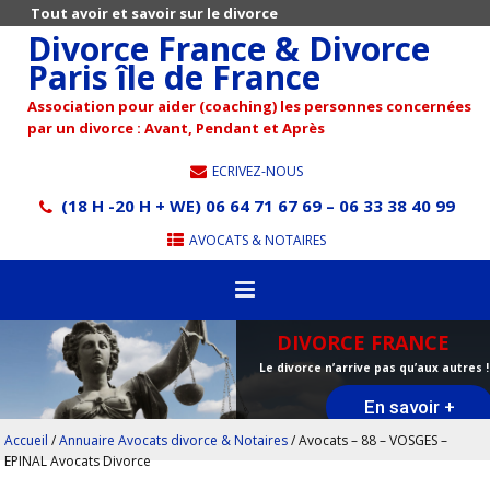
Tout avoir et savoir sur le divorce
Divorce France & Divorce
Paris île de France
Association pour aider (coaching) les personnes concernées
par un divorce : Avant, Pendant et Après
ECRIVEZ-NOUS
(18 H -20 H + WE) 06 64 71 67 69 – 06 33 38 40 99
AVOCATS & NOTAIRES
DIVORCE FRANCE
Le divorce n’arrive pas qu’aux autres !
En savoir +
Accueil
/
Annuaire Avocats divorce & Notaires
/
Avocats – 88 – VOSGES –
EPINAL Avocats Divorce