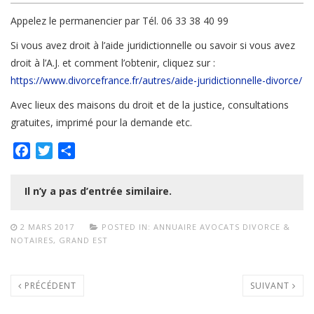
Appelez le permanencier par Tél. 06 33 38 40 99
Si vous avez droit à l’aide juridictionnelle ou savoir si vous avez
droit à l’A.J. et comment l’obtenir, cliquez sur :
https://www.divorcefrance.fr/autres/aide-juridictionnelle-divorce/
Avec lieux des maisons du droit et de la justice, consultations
gratuites, imprimé pour la demande etc.
Facebook
Twitter
Partager
Il n’y a pas d’entrée similaire.
2 MARS 2017
POSTED IN:
ANNUAIRE AVOCATS DIVORCE &
NOTAIRES
,
GRAND EST
PRÉCÉDENT
SUIVANT