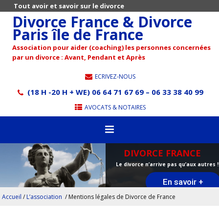
Tout avoir et savoir sur le divorce
Divorce France & Divorce
Paris île de France
Association pour aider (coaching) les personnes concernées
par un divorce : Avant, Pendant et Après
ECRIVEZ-NOUS
(18 H -20 H + WE) 06 64 71 67 69 – 06 33 38 40 99
AVOCATS & NOTAIRES
DIVORCE FRANCE
Le divorce n’arrive pas qu’aux autres !
En savoir +
Accueil
/
L’association
/
Mentions légales de Divorce de France