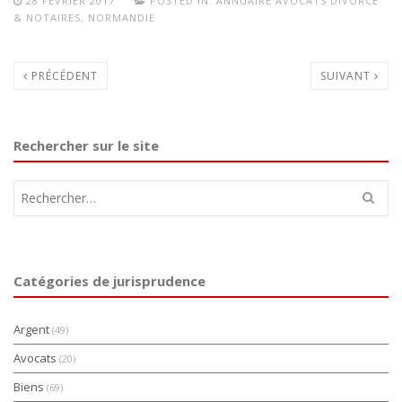
28 FÉVRIER 2017
POSTED IN:
ANNUAIRE AVOCATS DIVORCE
& NOTAIRES
,
NORMANDIE
PRÉCÉDENT
SUIVANT
Rechercher sur le site
Rechercher :
Catégories de jurisprudence
Argent
(49)
Avocats
(20)
Biens
(69)