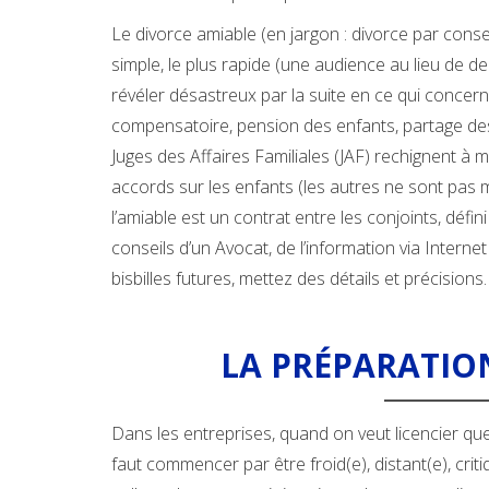
Le divorce amiable (en jargon : divorce par consen
simple, le plus rapide (une audience au lieu de de
révéler désastreux par la suite en ce qui concer
compensatoire, pension des enfants, partage des 
Juges des Affaires Familiales (JAF) rechignent à 
accords sur les enfants (les autres ne sont pas m
l’amiable est un contrat entre les conjoints, défi
conseils d’un Avocat, de l’information via Interne
bisbilles futures, mettez des détails et précisions
LA PRÉPARATI
Dans les entreprises, quand on veut licencier quel
faut commencer par être froid(e), distant(e), crit