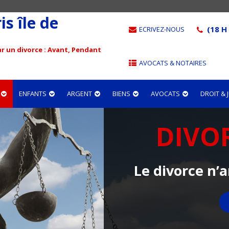
s île de
(18 H 
ECRIVEZ-NOUS
r un divorce : Avant, Pendant
AVOCATS & NOTAIRES
ENFANTS
ARGENT
BIENS
AVOCATS
DROIT &
DIVO
Le divorce n’a