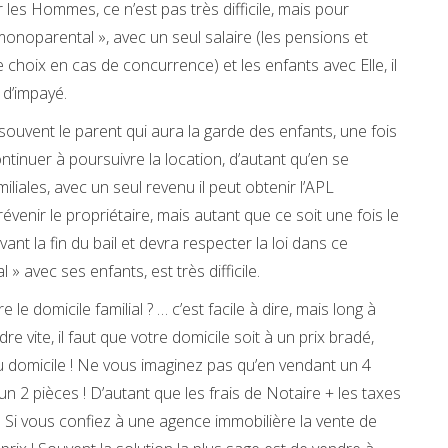
r les Hommes, ce n’est pas très difficile, mais pour
 monoparental », avec un seul salaire (les pensions et
e choix en cas de concurrence) et les enfants avec Elle, il
 d’impayé.
 souvent le parent qui aura la garde des enfants, une fois
ontinuer à poursuivre la location, d’autant qu’en se
liales, avec un seul revenu il peut obtenir l’APL
évenir le propriétaire, mais autant que ce soit une fois le
ant la fin du bail et devra respecter la loi dans ce
avec ses enfants, est très difficile.
e domicile familial ? … c’est facile à dire, mais long à
 vite, il faut que votre domicile soit à un prix bradé,
 domicile ! Ne vous imaginez pas qu’en vendant un 4
n 2 pièces ! D’autant que les frais de Notaire + les taxes
 Si vous confiez à une agence immobilière la vente de