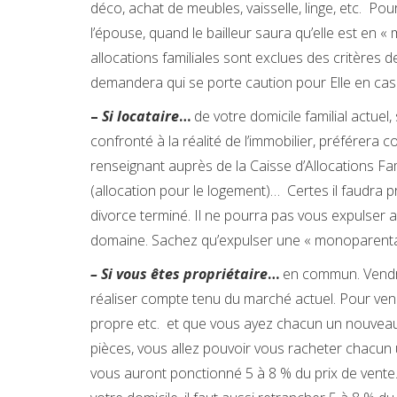
déco, achat de meubles, vaisselle, linge, etc. Pou
l’épouse, quand le bailleur saura qu’elle est en «
allocations familiales sont exclues des critères d
demandera qui se porte caution pour Elle en cas
–
Si locataire
…
de votre domicile familial actuel,
confronté à la réalité de l’immobilier, préférera c
renseignant auprès de la Caisse d’Allocations Fami
(allocation pour le logement)… Certes il faudra pr
divorce terminé. Il ne pourra pas vous expulser av
domaine. Sachez qu’expulser une « monoparental » 
– Si vous êtes propriétaire
…
en commun. Vendre l
réaliser compte tenu du marché actuel. Pour vendre
propre etc. et que vous ayez chacun un nouveau
pièces, vous allez pouvoir vous racheter chacun u
vous auront ponctionné 5 à 8 % du prix de vente.