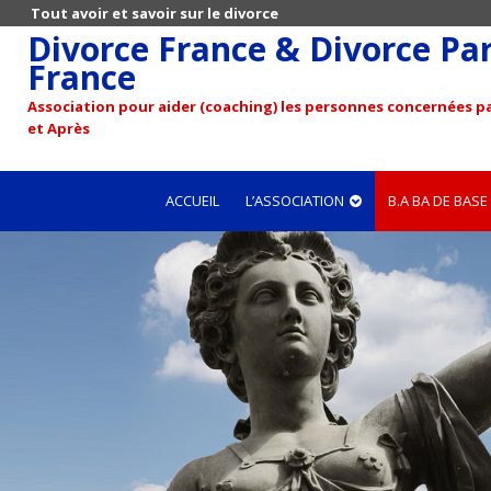
Tout avoir et savoir sur le divorce
Divorce France & Divorce Pari
France
Association pour aider (coaching) les personnes concernées pa
et Après
ACCUEIL
L’ASSOCIATION
B.A BA DE BASE