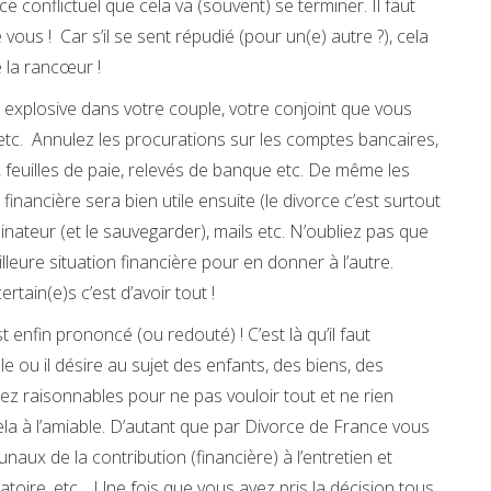
ce conflictuel que cela va (souvent) se terminer. Il faut
vous ! Car s’il se sent répudié (pour un(e) autre ?), cela
 la rancœur !
explosive dans votre couple, votre conjoint que vous
l etc. Annulez les procurations sur les comptes bancaires,
s, feuilles de paie, relevés de banque etc. De même les
 financière sera bien utile ensuite (le divorce c’est surtout
inateur (et le sauvegarder), mails etc. N’oubliez pas que
leure situation financière pour en donner à l’autre.
ertain(e)s c’est d’avoir tout !
 enfin prononcé (ou redouté) ! C’est là qu’il faut
 ou il désire au sujet des enfants, des biens, des
sez raisonnables pour ne pas vouloir tout et ne rien
 cela à l’amiable. D’autant que par Divorce de France vous
naux de la contribution (financière) à l’entretien et
toire, etc. Une fois que vous avez pris la décision tous