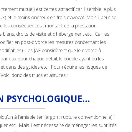
tement mutuel) est certes attractif car il semble le plus
ux) et le moins onéreux en frais d’avocat. Mais il peut se
ne les conséquences : montant de la prestation
biens, droits de visite et d’hébergement etc. Car les
modifier en post-divorce les mesures concernant les
odifiables). Les JAF considèrent que le divorce à
ni par eux pour chaque détail, le couple ayant eu les
t et dans des guides etc. Pour réduire les risques de
. Voici donc des trucs et astuces :
ON PSYCHOLOGIQUE…
qu’un à l’amiable (en jargon : rupture conventionnelle) il
iquer etc. Mais il est nécessaire de ménager les subtilités