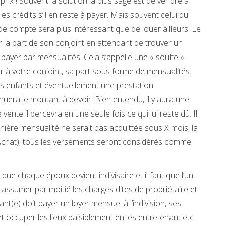
 prix ! Souvent la solution la plus sage est de vendre à
 les crédits s’il en reste à payer. Mais souvent celui qui
 de compte sera plus intéressant que de louer ailleurs. Le
yer la part de son conjoint en attendant de trouver un
 payer par mensualités. Cela s’appelle une « soulte ».
 à votre conjoint, sa part sous forme de mensualités.
 enfants et éventuellement une prestation
uera le montant à devoir. Bien entendu, il y aura une
ente il percevra en une seule fois ce qui lui reste dû. Il
nière mensualité ne serait pas acquittée sous X mois, la
’Achat), tous les versements seront considérés comme
re que chaque époux devient indivisaire et il faut que l’un
nt assumer par moitié les charges dites de propriétaire et
nt(e) doit payer un loyer mensuel à l’indivision, ses
 occuper les lieux paisiblement en les entretenant etc.