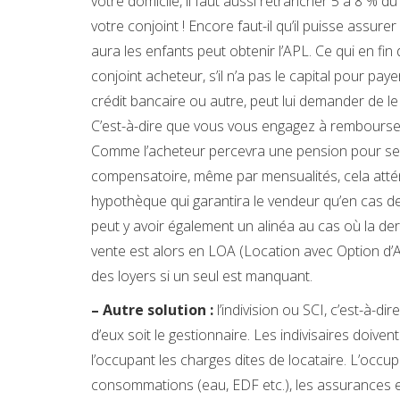
votre domicile, il faut aussi retrancher 5 à 8 % du
votre conjoint ! Encore faut-il qu’il puisse assurer
aura les enfants peut obtenir l’APL. Ce qui en fin
conjoint acheteur, s’il n’a pas le capital pour pa
crédit bancaire ou autre, peut lui demander de le
C’est-à-dire que vous vous engagez à rembourser
Comme l’acheteur percevra une pension pour ses
compensatoire, même par mensualités, cela attén
hypothèque qui garantira le vendeur qu’en cas de v
peut y avoir également un alinéa au cas où la der
vente est alors en LOA (Location avec Option d
des loyers si un seul est manquant.
– Autre solution :
l’indivision ou SCI, c’est-à-di
d’eux soit le gestionnaire. Les indivisaires doive
l’occupant les charges dites de locataire. L’occupa
consommations (eau, EDF etc.), les assurances et