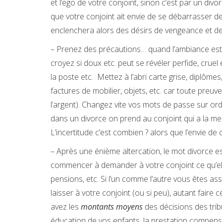
et l’ego de votre conjoint, sinon c’est par un divor
que votre conjoint ait envie de se débarrasser de 
enclenchera alors des désirs de vengeance et de
– Prenez des précautions… quand l’ambiance est 
croyez si doux etc. peut se révéler perfide, crue
la poste etc. Mettez à l’abri carte grise, diplôme
factures de mobilier, objets, etc. car toute preuve
l’argent). Changez vite vos mots de passe sur ord
dans un divorce on prend au conjoint qui a la meil
L’incertitude c’est combien ? alors que l’envie de c
– Après une énième altercation, le mot divorce est
commencer à demander à votre conjoint ce qu’elle
pensions, etc. Si l’un comme l’autre vous êtes as
laisser à votre conjoint (ou si peu), autant faire
avez les
montants moyens
des décisions des tribu
éducation de vos enfants, la prestation compensa