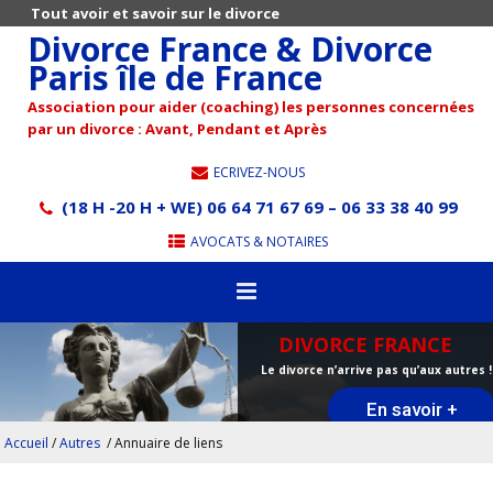
Tout avoir et savoir sur le divorce
Divorce France & Divorce
Paris île de France
Association pour aider (coaching) les personnes concernées
par un divorce : Avant, Pendant et Après
ECRIVEZ-NOUS
(18 H -20 H + WE) 06 64 71 67 69 – 06 33 38 40 99
AVOCATS & NOTAIRES
DIVORCE FRANCE
Le divorce n’arrive pas qu’aux autres !
En savoir +
Accueil
/
Autres
/
Annuaire de liens