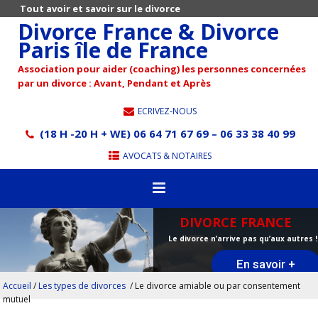
Tout avoir et savoir sur le divorce
Divorce France & Divorce
Paris île de France
Association pour aider (coaching) les personnes concernées
par un divorce : Avant, Pendant et Après
ECRIVEZ-NOUS
(18 H -20 H + WE) 06 64 71 67 69 – 06 33 38 40 99
AVOCATS & NOTAIRES
DIVORCE FRANCE
Le divorce n’arrive pas qu’aux autres !
En savoir +
Accueil
/
Les types de divorces
/
Le divorce amiable ou par consentement
mutuel