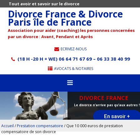
Tout avoir et savoir sur le divorce
Divorce France & Divorce
Paris île de France
Association pour aider (coaching) les personnes concernées
par un divorce : Avant, Pendant et Après
ECRIVEZ-NOUS
(18 H -20 H + WE) 06 64 71 67 69 – 06 33 38 40 99
AVOCATS & NOTAIRES
DIVORCE FRANCE
Le divorce n’arrive pas qu’aux autres !
En savoir +
Accueil
/
Prestation compensatoire
/
Que 10 000 euros de prestation
compensatoire de son divorce