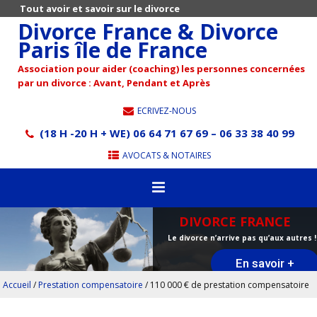
Tout avoir et savoir sur le divorce
Divorce France & Divorce
Paris île de France
Association pour aider (coaching) les personnes concernées
par un divorce : Avant, Pendant et Après
ECRIVEZ-NOUS
(18 H -20 H + WE) 06 64 71 67 69 – 06 33 38 40 99
AVOCATS & NOTAIRES
DIVORCE FRANCE
Le divorce n’arrive pas qu’aux autres !
En savoir +
Accueil
/
Prestation compensatoire
/
110 000 € de prestation compensatoire