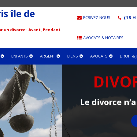
s île de
(18 H 
ECRIVEZ-NOUS
r un divorce : Avant, Pendant
AVOCATS & NOTAIRES
ENFANTS
ARGENT
BIENS
AVOCATS
DROIT &
DIVO
Le divorce n’a