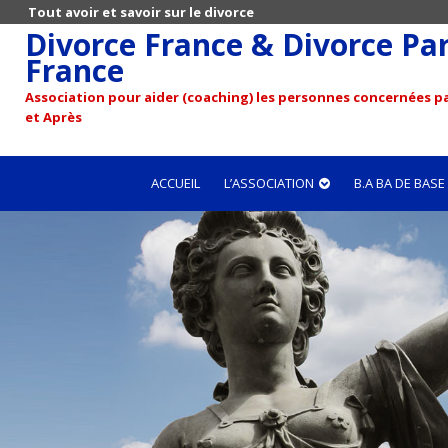
Tout avoir et savoir sur le divorce
Divorce France & Divorce Pari
France
Association pour aider (coaching) les personnes concernées pa
et Après
ACCUEIL
L’ASSOCIATION
B.A BA DE BASE