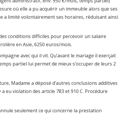
gent administratif, env. 950 €/mois, temps partiel)
esure où elle a pu acquérir un immeuble alors que ses
le a limité volontairement ses horaires, réduisant ainsi
es conditions difficiles pour percevoir un salaire
rolière en Asie, 6250 euros/mois.
agne avec qui il vit. Qu’avant le mariage il exerçait
temps partiel lui permet de mieux s’occuper de leurs 2
ôture, Madame a déposé d’autres conclusions additives
y a eu violation des article 783 et 910 C. Procédure
annule seulement ce qui concerne la prestation