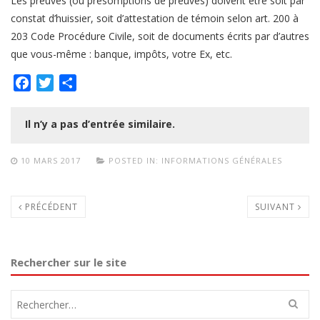
Les preuves (ou présomptions de preuves) doivent être soit par
constat d’huissier, soit d’attestation de témoin selon art. 200 à
203 Code Procédure Civile, soit de documents écrits par d’autres
que vous-même : banque, impôts, votre Ex, etc.
Facebook
Twitter
Partager
Il n’y a pas d’entrée similaire.
10 MARS 2017
POSTED IN:
INFORMATIONS GÉNÉRALES
PRÉCÉDENT
SUIVANT
Rechercher sur le site
Rechercher :