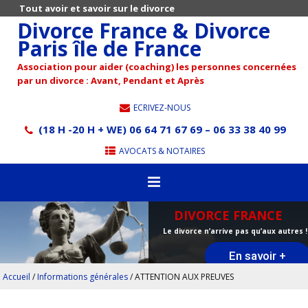
Tout avoir et savoir sur le divorce
Divorce France & Divorce
Paris île de France
Association pour aider (coaching) les personnes concernées
par un divorce : Avant, Pendant et Après
ECRIVEZ-NOUS
(18 H -20 H + WE) 06 64 71 67 69 – 06 33 38 40 99
AVOCATS & NOTAIRES
DIVORCE FRANCE
Le divorce n’arrive pas qu’aux autres !
En savoir +
Accueil
/
Informations générales
/
ATTENTION AUX PREUVES