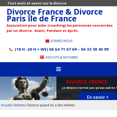
Tout avoir et savoir sur le divorce
Divorce France & Divorce
Paris île de France
Association pour aider (coaching) les personnes concernées
par un divorce : Avant, Pendant et Après
ECRIVEZ-NOUS
(18 H -20 H + WE) 06 64 71 67 69 – 06 33 38 40 99
AVOCATS & NOTAIRES
DIVORCE FRANCE
Le divorce n’arrive pas qu’aux autres !
En savoir +
Accueil
/
Enfants
/
Divorce quand on a des enfants