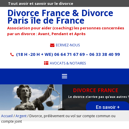
Tout avoir et savoir sur le divorce
Divorce France & Divorce
Paris île de France
Association pour aider (coaching) les personnes concernées
par un divorce : Avant, Pendant et Après
ECRIVEZ-NOUS
(18 H -20 H + WE) 06 64 71 67 69 – 06 33 38 40 99
AVOCATS & NOTAIRES
DIVORCE FRANCE
Le divorce n’arrive pas qu’aux autres !
En savoir +
Accueil
/
Argent
/
Divorce, prélèvement ou vol sur compte commun ou
compte joint