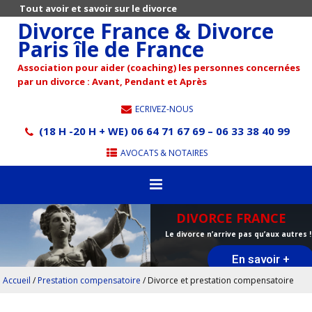
Tout avoir et savoir sur le divorce
Divorce France & Divorce
Paris île de France
Association pour aider (coaching) les personnes concernées
par un divorce : Avant, Pendant et Après
ECRIVEZ-NOUS
(18 H -20 H + WE) 06 64 71 67 69 – 06 33 38 40 99
AVOCATS & NOTAIRES
DIVORCE FRANCE
Le divorce n’arrive pas qu’aux autres !
En savoir +
Accueil
/
Prestation compensatoire
/
Divorce et prestation compensatoire