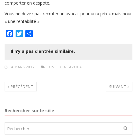
comporter en despote.
Vous ne devez pas recruter un avocat pour un « prix » mais pour
« une rentabilité » !
Facebook
Twitter
Partager
Il n’y a pas d’entrée similaire.
14 MARS 2017
POSTED IN:
AVOCATS
PRÉCÉDENT
SUIVANT
Rechercher sur le site
Rechercher :