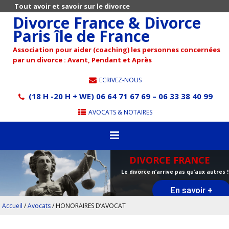
Tout avoir et savoir sur le divorce
Divorce France & Divorce
Paris île de France
Association pour aider (coaching) les personnes concernées
par un divorce : Avant, Pendant et Après
ECRIVEZ-NOUS
(18 H -20 H + WE) 06 64 71 67 69 – 06 33 38 40 99
AVOCATS & NOTAIRES
DIVORCE FRANCE
Le divorce n’arrive pas qu’aux autres !
En savoir +
Accueil
/
Avocats
/
HONORAIRES D’AVOCAT