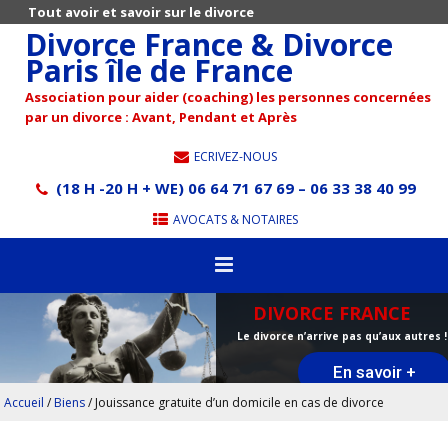
Tout avoir et savoir sur le divorce
Divorce France & Divorce
Paris île de France
Association pour aider (coaching) les personnes concernées
par un divorce : Avant, Pendant et Après
ECRIVEZ-NOUS
(18 H -20 H + WE) 06 64 71 67 69 – 06 33 38 40 99
AVOCATS & NOTAIRES
DIVORCE FRANCE
Le divorce n’arrive pas qu’aux autres !
En savoir +
Accueil
/
Biens
/
Jouissance gratuite d’un domicile en cas de divorce