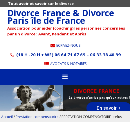
Tout avoir et savoir sur le divorce
Divorce France & Divorce
Paris île de France
Association pour aider (coaching) les personnes concernées
par un divorce : Avant, Pendant et Après
ECRIVEZ-NOUS
(18 H -20 H + WE) 06 64 71 67 69 – 06 33 38 40 99
AVOCATS & NOTAIRES
DIVORCE FRANCE
Le divorce n’arrive pas qu’aux autres !
En savoir +
Accueil
/
Prestation compensatoire
/
PRESTATION COMPENSATOIRE : refus