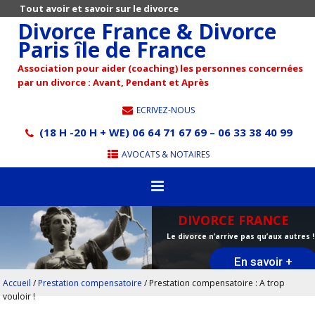
Tout avoir et savoir sur le divorce
Divorce France & Divorce
Paris île de France
Association pour aider (coaching) les personnes concernées
par un divorce : Avant, Pendant et Après
ECRIVEZ-NOUS
(18 H -20 H + WE) 06 64 71 67 69 – 06 33 38 40 99
AVOCATS & NOTAIRES
DIVORCE FRANCE
Le divorce n’arrive pas qu’aux autres !
En savoir +
Accueil
/
Prestation compensatoire
/
Prestation compensatoire : A trop
vouloir !