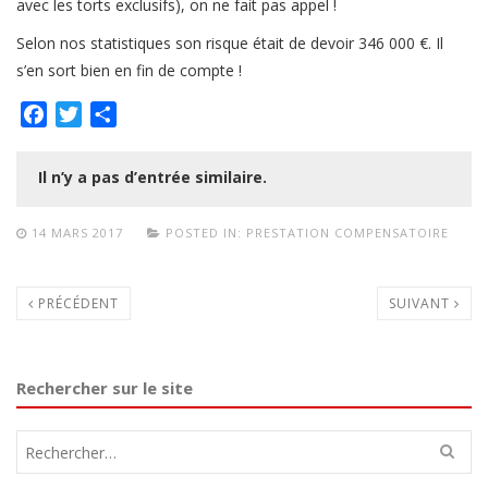
avec les torts exclusifs), on ne fait pas appel !
Selon nos statistiques son risque était de devoir 346 000 €. Il
s’en sort bien en fin de compte !
Facebook
Twitter
Partager
Il n’y a pas d’entrée similaire.
14 MARS 2017
POSTED IN:
PRESTATION COMPENSATOIRE
PRÉCÉDENT
SUIVANT
Rechercher sur le site
Rechercher :