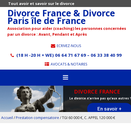
Tout avoir et savoir sur le divorce
Divorce France & Divorce
Paris île de France
Association pour aider (coaching) les personnes concernées
par un divorce : Avant, Pendant et Après
ECRIVEZ-NOUS
(18 H -20 H + WE) 06 64 71 67 69 – 06 33 38 40 99
AVOCATS & NOTAIRES
DIVORCE FRANCE
Le divorce n’arrive pas qu’aux autres !
En savoir +
Accueil
/
Prestation compensatoire
/
TGI 60 000 €, C. APPEL 120 000 €