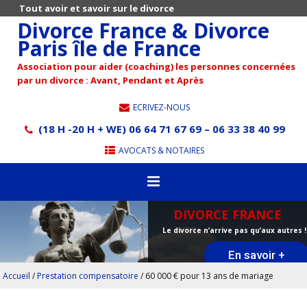
Tout avoir et savoir sur le divorce
Divorce France & Divorce
Paris île de France
Association pour aider (coaching) les personnes concernées
par un divorce : Avant, Pendant et Après
ECRIVEZ-NOUS
(18 H -20 H + WE) 06 64 71 67 69 – 06 33 38 40 99
AVOCATS & NOTAIRES
DIVORCE FRANCE
Le divorce n’arrive pas qu’aux autres !
En savoir +
Accueil
/
Prestation compensatoire
/
60 000 € pour 13 ans de mariage