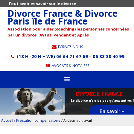
Tout avoir et savoir sur le divorce
Divorce France & Divorce
Paris île de France
Association pour aider (coaching) les personnes concernées
par un divorce : Avant, Pendant et Après
ECRIVEZ-NOUS
(18 H -20 H + WE) 06 64 71 67 69 – 06 33 38 40 99
AVOCATS & NOTAIRES
DIVORCE FRANCE
Le divorce n’arrive pas qu’aux autres !
En savoir +
Accueil
/
Prestation compensatoire
/
Ardeur au travail