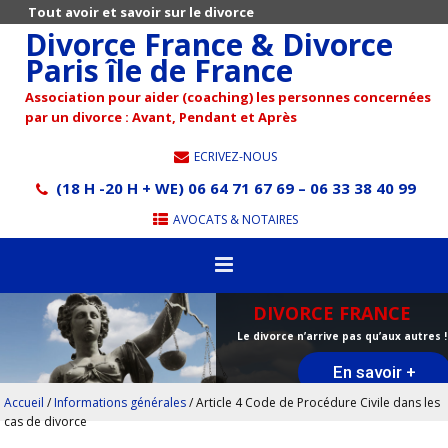
Tout avoir et savoir sur le divorce
Divorce France & Divorce
Paris île de France
Association pour aider (coaching) les personnes concernées
par un divorce : Avant, Pendant et Après
ECRIVEZ-NOUS
(18 H -20 H + WE) 06 64 71 67 69 – 06 33 38 40 99
AVOCATS & NOTAIRES
DIVORCE FRANCE
Le divorce n’arrive pas qu’aux autres !
En savoir +
Accueil
/
Informations générales
/
Article 4 Code de Procédure Civile dans les
cas de divorce