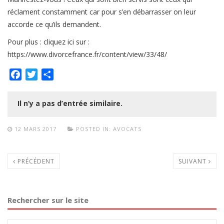
réclament constamment car pour s’en débarrasser on leur
accorde ce qu’ils demandent.
Pour plus : cliquez ici sur :
https://www.divorcefrance.fr/content/view/33/48/
Facebook
Twitter
Partager
Il n’y a pas d’entrée similaire.
12 MARS 2017
POSTED IN:
AVOCATS
PRÉCÉDENT
SUIVANT
Rechercher sur le site