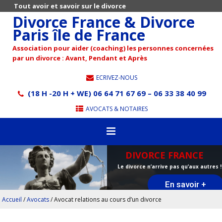
Tout avoir et savoir sur le divorce
Divorce France & Divorce
Paris île de France
Association pour aider (coaching) les personnes concernées
par un divorce : Avant, Pendant et Après
ECRIVEZ-NOUS
(18 H -20 H + WE) 06 64 71 67 69 – 06 33 38 40 99
AVOCATS & NOTAIRES
DIVORCE FRANCE
Le divorce n’arrive pas qu’aux autres !
En savoir +
Accueil
/
Avocats
/
Avocat relations au cours d’un divorce