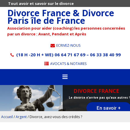
Tout avoir et savoir sur le divorce
Divorce France & Divorce
Paris île de France
Association pour aider (coaching) les personnes concernées
par un divorce : Avant, Pendant et Après
ECRIVEZ-NOUS
(18 H -20 H + WE) 06 64 71 67 69 – 06 33 38 40 99
AVOCATS & NOTAIRES
DIVORCE FRANCE
Le divorce n’arrive pas qu’aux autres !
En savoir +
Accueil
/
Argent
/
Divorce, avez-vous des crédits ?