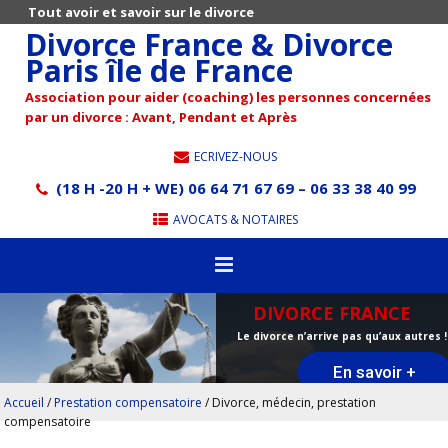
Tout avoir et savoir sur le divorce
Divorce France & Divorce
Paris île de France
Association pour aider (coaching) les personnes concernées
par un divorce : Avant, Pendant et Après
ECRIVEZ-NOUS
(18 H -20 H + WE) 06 64 71 67 69 – 06 33 38 40 99
AVOCATS & NOTAIRES
DIVORCE FRANCE
Le divorce n’arrive pas qu’aux autres !
En savoir +
Accueil
/
Prestation compensatoire
/
Divorce, médecin, prestation
compensatoire