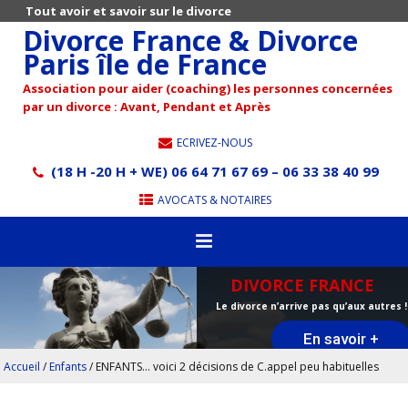
Tout avoir et savoir sur le divorce
Divorce France & Divorce
Paris île de France
Association pour aider (coaching) les personnes concernées
par un divorce : Avant, Pendant et Après
ECRIVEZ-NOUS
(18 H -20 H + WE) 06 64 71 67 69 – 06 33 38 40 99
AVOCATS & NOTAIRES
DIVORCE FRANCE
Le divorce n’arrive pas qu’aux autres !
En savoir +
Accueil
/
Enfants
/
ENFANTS… voici 2 décisions de C.appel peu habituelles