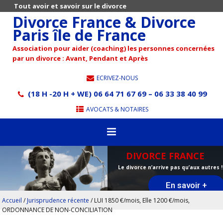
Tout avoir et savoir sur le divorce
Divorce France & Divorce
Paris île de France
Association pour aider (coaching) les personnes concernées
par un divorce : Avant, Pendant et Après
ECRIVEZ-NOUS
(18 H -20 H + WE) 06 64 71 67 69 – 06 33 38 40 99
AVOCATS & NOTAIRES
DIVORCE FRANCE
Le divorce n’arrive pas qu’aux autres !
En savoir +
Accueil
/
Jurisprudence récente
/
LUI 1850 €/mois, Elle 1200 €/mois,
ORDONNANCE DE NON-CONCILIATION