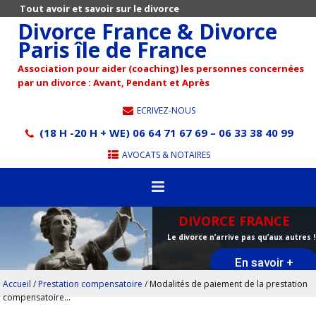
Tout avoir et savoir sur le divorce
Divorce France & Divorce
Paris île de France
Association pour aider (coaching) les personnes concernées
par un divorce : Avant, Pendant et Après
ECRIVEZ-NOUS
(18 H -20 H + WE) 06 64 71 67 69 – 06 33 38 40 99
AVOCATS & NOTAIRES
DIVORCE FRANCE
Le divorce n’arrive pas qu’aux autres !
En savoir +
Accueil
/
Prestation compensatoire
/
Modalités de paiement de la prestation
compensatoire…