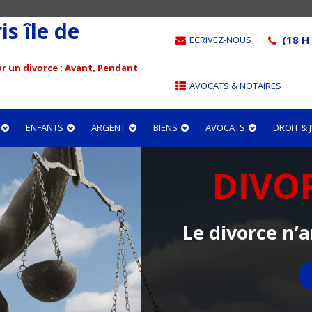
s île de
(18 H 
ECRIVEZ-NOUS
r un divorce : Avant, Pendant
AVOCATS & NOTAIRES
ENFANTS
ARGENT
BIENS
AVOCATS
DROIT &
DIVO
Le divorce n’a