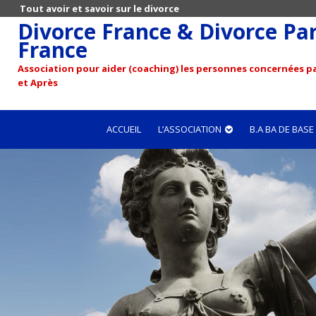
Tout avoir et savoir sur le divorce
Divorce France & Divorce Pari
France
Association pour aider (coaching) les personnes concernées pa
et Après
ACCUEIL
L’ASSOCIATION
B.A BA DE BASE