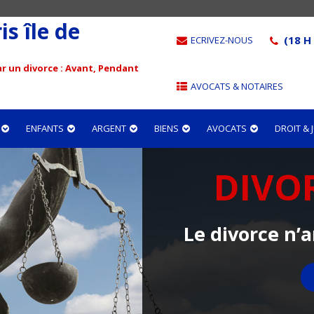
s île de
(18 H 
ECRIVEZ-NOUS
r un divorce : Avant, Pendant
AVOCATS & NOTAIRES
ENFANTS
ARGENT
BIENS
AVOCATS
DROIT &
DIVO
Le divorce n’a