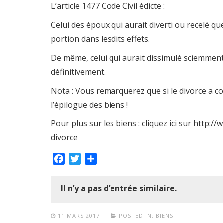
L’article 1477 Code Civil édicte :
Celui des époux qui aurait diverti ou recelé q
portion dans lesdits effets.
De même, celui qui aurait dissimulé sciemment
définitivement.
Nota : Vous remarquerez que si le divorce a c
l’épilogue des biens !
Pour plus sur les biens : cliquez ici sur http:/
divorce
Facebook
Twitter
Partager
Il n’y a pas d’entrée similaire.
11 MARS 2017
POSTED IN:
BIENS