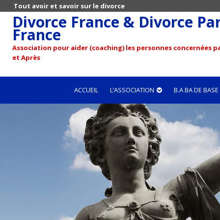
Tout avoir et savoir sur le divorce
Divorce France & Divorce Pari
France
Association pour aider (coaching) les personnes concernées pa
et Après
ACCUEIL
L’ASSOCIATION
B.A BA DE BASE