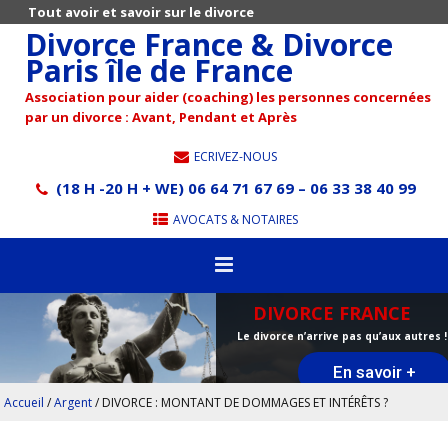
Tout avoir et savoir sur le divorce
Divorce France & Divorce
Paris île de France
Association pour aider (coaching) les personnes concernées
par un divorce : Avant, Pendant et Après
ECRIVEZ-NOUS
(18 H -20 H + WE) 06 64 71 67 69 – 06 33 38 40 99
AVOCATS & NOTAIRES
DIVORCE FRANCE
Le divorce n’arrive pas qu’aux autres !
En savoir +
Accueil
/
Argent
/
DIVORCE : MONTANT DE DOMMAGES ET INTÉRÊTS ?