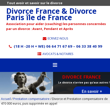
Tout avoir et savoir sur le divorce
Divorce France & Divorce
Paris île de France
Association pour aider (coaching) les personnes concernées
par un divorce : Avant, Pendant et Après
ECRIVEZ-NOUS
(18 H -20 H + WE) 06 64 71 67 69 – 06 33 38 40 99
AVOCATS & NOTAIRES
DIVORCE FRANCE
Le divorce n’arrive pas qu’aux autres !
En savoir +
Accueil
/
Prestation compensatoire
/
Divorce et Prestation compensatoire de
470 000 euros, puis supprimée en appel