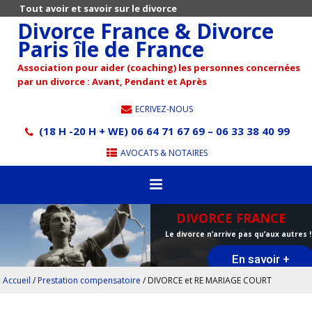
Tout avoir et savoir sur le divorce
Divorce France & Divorce
Paris île de France
Association pour aider (coaching) les personnes concernées
par un divorce : Avant, Pendant et Après
ECRIVEZ-NOUS
(18 H -20 H + WE) 06 64 71 67 69 – 06 33 38 40 99
AVOCATS & NOTAIRES
DIVORCE FRANCE
Le divorce n’arrive pas qu’aux autres !
En savoir +
Accueil
/
Prestation compensatoire
/
DIVORCE et RE MARIAGE COURT