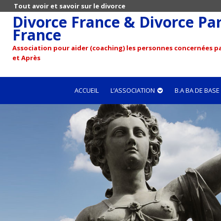
Tout avoir et savoir sur le divorce
Divorce France & Divorce Pari
France
Association pour aider (coaching) les personnes concernées pa
et Après
ACCUEIL
L’ASSOCIATION
B.A BA DE BASE