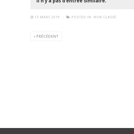
Il n’y a pas d’entrée similaire.
13 MARS 2019
POSTED IN:
NON CLASSÉ
PRÉCÉDENT