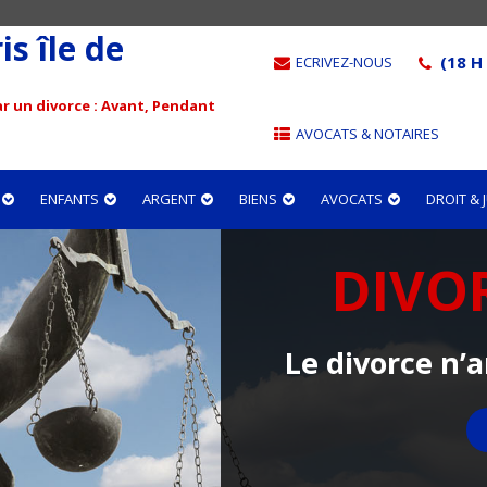
s île de
(18 H 
ECRIVEZ-NOUS
r un divorce : Avant, Pendant
AVOCATS & NOTAIRES
ENFANTS
ARGENT
BIENS
AVOCATS
DROIT &
DIVO
Le divorce n’a