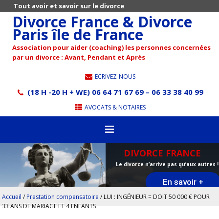
Tout avoir et savoir sur le divorce
Divorce France & Divorce
Paris île de France
Association pour aider (coaching) les personnes concernées
par un divorce : Avant, Pendant et Après
ECRIVEZ-NOUS
(18 H -20 H + WE) 06 64 71 67 69 – 06 33 38 40 99
AVOCATS & NOTAIRES
DIVORCE FRANCE
Le divorce n’arrive pas qu’aux autres !
En savoir +
Accueil
/
Prestation compensatoire
/
LUI : INGÉNIEUR = DOIT 50 000 € POUR
33 ANS DE MARIAGE ET 4 ENFANTS