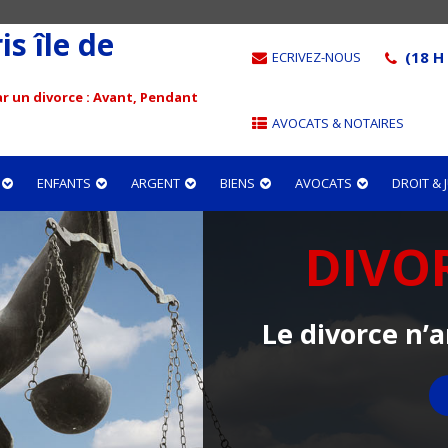
s île de
(18 H 
ECRIVEZ-NOUS
r un divorce : Avant, Pendant
AVOCATS & NOTAIRES
ENFANTS
ARGENT
BIENS
AVOCATS
DROIT &
DIVO
Le divorce n’a