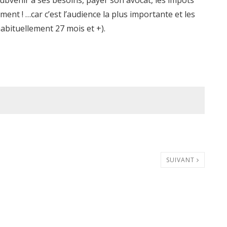
 subvenir à ses besoins, payer son avocat, les impôts
ent ! …car c’est l’audience la plus importante et les
abituellement 27 mois et +).
SUIVANT