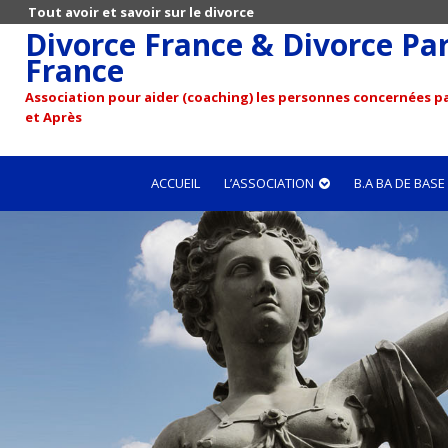
Tout avoir et savoir sur le divorce
Divorce France & Divorce Pari
France
Association pour aider (coaching) les personnes concernées pa
et Après
ACCUEIL
L’ASSOCIATION
B.A BA DE BASE