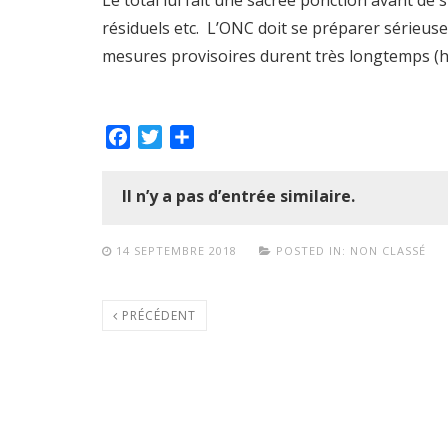
Le total lui fait une sacrée ponction avant de
résiduels etc. L’ONC doit se préparer sérieusem
mesures provisoires durent très longtemps (h
Facebook
Twitter
Partager
Il n’y a pas d’entrée similaire.
14 SEPTEMBRE 2018
POSTED IN:
NON CLASSÉ
PRÉCÉDENT