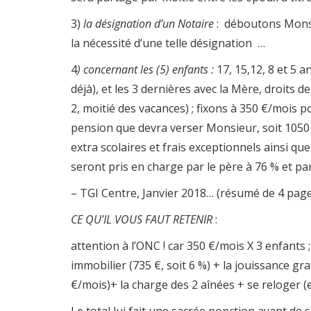
3)
la désignation d’un Notaire
: déboutons Monsie
la nécessité d’une telle désignation …
4
) concernant les (5) enfants :
17, 15,12, 8 et 5 a
déjà), et les 3 dernières avec la Mère, droits 
2, moitié des vacances) ; fixons à 350 €/mois 
pension que devra verser Monsieur, soit 1050 €/
extra scolaires et frais exceptionnels ainsi q
seront pris en charge par le père à 76 % et pa
– TGI Centre, Janvier 2018… (résumé de 4 pag
CE QU’IL VOUS FAUT RETENIR
:
attention à l’ONC ! car 350 €/mois X 3 enfants 
immobilier (735 €, soit 6 %) + la jouissance g
€/mois)+ la charge des 2 aînées + se reloger (