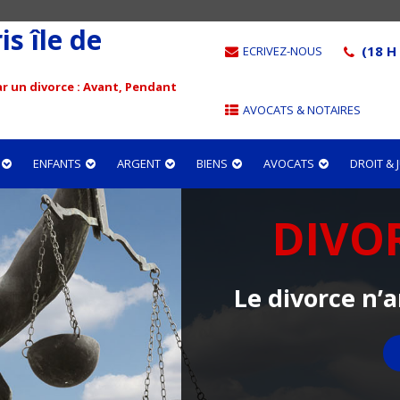
s île de
(18 H 
ECRIVEZ-NOUS
r un divorce : Avant, Pendant
AVOCATS & NOTAIRES
ENFANTS
ARGENT
BIENS
AVOCATS
DROIT &
DIVO
Le divorce n’a