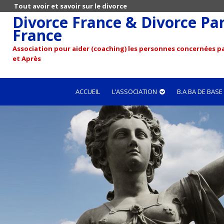
Tout avoir et savoir sur le divorce
Divorce France & Divorce Pari
France
Association pour aider (coaching) les personnes concernées pa
et Après
ACCUEIL
L’ASSOCIATION
B.A BA DE BASE